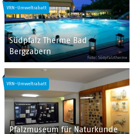
VRN-Umweltrabatt
Südpfalz Therme Bad
Bergzabern
Foto: Südpfalztherme
VRN-Umweltrabatt
Pfalzmuseum für Naturkunde