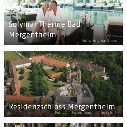
Solymar Therme Bad
Mergentheim
Foto: Solymar Therme
Residenzschloss Mergentheim
Foto: Deutschordenmuseum/Bytonski