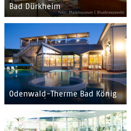
Bad Dürkheim
Foto: Pfalzmuseum C Bluebreezewiki
Odenwald-Therme Bad König