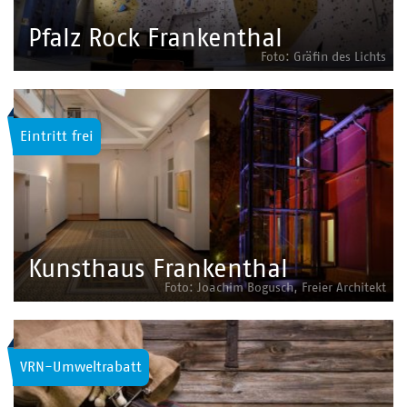
Pfalz Rock Frankenthal
Foto: Gräfin des Lichts
Eintritt frei
Kunsthaus Frankenthal
Foto: Joachim Bogusch, Freier Architekt
VRN-Umweltrabatt