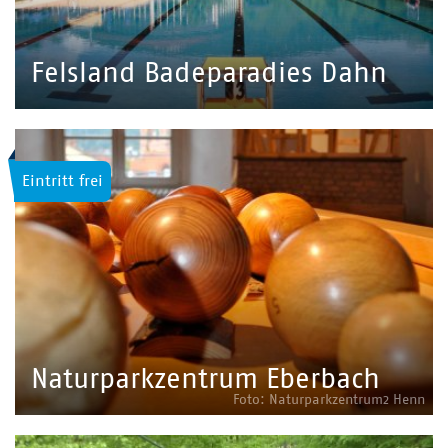
Felsland Badeparadies Dahn
Eintritt frei
Naturparkzentrum Eberbach
Foto: Naturparkzentrum2 Henn