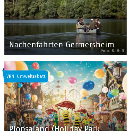
Nachenfahrten Germersheim
Foto: B. Hoff
VRN-Umweltrabatt
Plopsaland (Holiday Park