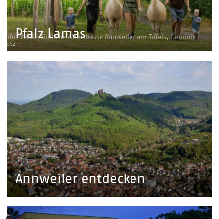
Pfalz Lamas
Foto: Verein Südliche Weinstrasse Annweiler am Trifels, Dominik
Ketz
Annweiler entdecken