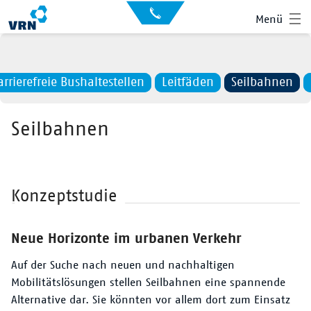
Auskunft
Kontakt
Menü
für
Sehbehinderte
Presse
News
arrierefreie Bushaltestellen
Leitfäden
Seilbahnen
Leichte Sprache
Gebärdensprache
Seilbahnen
Suche
Hauptnavigation
Fahrplan
Liniennetz
Konzeptstudie
Tickets
Neue Horizonte im urbanen Verkehr
Mobilität
Auf der Suche nach neuen und nachhaltigen
Mobilitätslösungen stellen Seilbahnen eine spannende
Service
Alternative dar. Sie könnten vor allem dort zum Einsatz