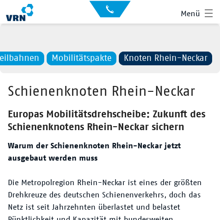
Auskunft
Kontakt
Menü
für
Sehbehinderte
Presse
News
eilbahnen
Mobilitätspakte
Knoten Rhein-Neckar
Leichte Sprache
Gebärdensprache
Schienenknoten Rhein-Neckar
Suche
Hauptnavigation
Fahrplan
Europas Mobilitätsdrehscheibe: Zukunft des
Schienenknotens Rhein-Neckar sichern
Liniennetz
Warum der Schienenknoten Rhein-Neckar jetzt
Tickets
ausgebaut werden muss
Mobilität
Die Metropolregion Rhein-Neckar ist eines der größten
Drehkreuze des deutschen Schienenverkehrs, doch das
Service
Netz ist seit Jahrzehnten überlastet und belastet
Pünktlichkeit und Kapazität mit bundesweiten