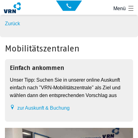
Auskunft
Kontakt
Menü
für
Sehbehinderte
Presse
Zurück
News
Leichte Sprache
Gebärdensprache
Mobilitätszentralen
Suche
Hauptnavigation
Fahrplan
Einfach ankommen
Unser Tipp: Suchen Sie in unserer online Auskunft
Liniennetz
einfach nach "VRN-Mobilitätszentrale" als Ziel und
wählen dann den entsprechenden Vorschlag aus
Tickets
zur Auskunft & Buchung
Mobilität
Service