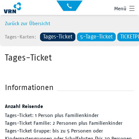
Auskunft
Kontakt
Menü
für
Sehbehinderte
Presse
Zurück zur Übersicht
News
Tages-Ticket
5-Tage-Ticket
TICKETP
Tages-Karten
Leichte Sprache
Gebärdensprache
Tages-Ticket
Suche
Hauptnavigation
Fahrplan
Liniennetz
Informationen
Tickets
Anzahl Reisende
Mobilität
Tages-Ticket: 1 Person plus Familienkinder
Tages-Ticket Familie: 2 Personen plus Familienkinder
Service
Tages-Ticket Gruppe: bis zu 5 Personen oder
Kindergartengruppen oder Schulfahrten (bis 30 Personen