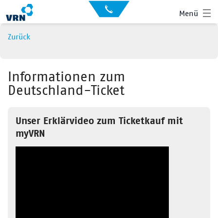
Auskunft
Kontakt
Menü
für
Sehbehinderte
Presse
Zurück
News
Leichte Sprache
Gebärdensprache
Informationen zum
Deutschland-Ticket
Suche
Hauptnavigation
Fahrplan
Unser Erklärvideo zum Ticketkauf mit
Liniennetz
myVRN
Tickets
Mobilität
Service