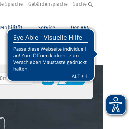
te Sprache
Gebärdensprache
Suche
Mobilität
Service
Der VRN
Suche