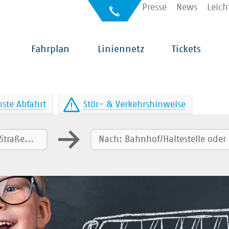
Kontakt
Presse
News
Leich
Auskunft
für
Sehbehinderte
Hauptnavigation
Fahrplan
Liniennetz
Tickets
ste Abfahrt
Stör- & Verkehrshinweise