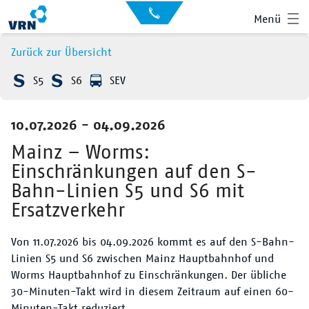
Auskunft
Kontakt
Menü
für
Sehbehinderte
Presse
Zurück zur Übersicht
News
S5
S6
SEV
Leichte Sprache
Gebärdensprache
10.07.2026 - 04.09.2026
Suche
Hauptnavigation
Fahrplan
Mainz – Worms:
Einschränkungen auf den S-
Liniennetz
Bahn-Linien S5 und S6 mit
Ersatzverkehr
Tickets
Von 11.07.2026 bis 04.09.2026 kommt es auf den S-Bahn-
Mobilität
Linien S5 und S6 zwischen Mainz Hauptbahnhof und
Worms Hauptbahnhof zu Einschränkungen. Der übliche
Service
30-Minuten-Takt wird in diesem Zeitraum auf einen 60-
Minuten-Takt reduziert.