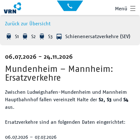
Auskunft
Kontakt
Menü
für
Sehbehinderte
Presse
Zurück zur Übersicht
News
S1
S2
S3
Schienenersatzverkehre (SEV)
Leichte Sprache
Gebärdensprache
06.07.2026 - 24.11.2026
Suche
Hauptnavigation
Fahrplan
Mundenheim – Mannheim:
Ersatzverkehre
Liniennetz
Zwischen Ludwigshafen-Mundenheim und Mannheim
Tickets
Hauptbahnhof fallen vereinzelt Halte der
S2, S3
und
S4
aus.
Mobilität
Ersatzverkehre sind an folgenden Daten eingerichtet:
Service
06.07.2026 – 07.07.2026