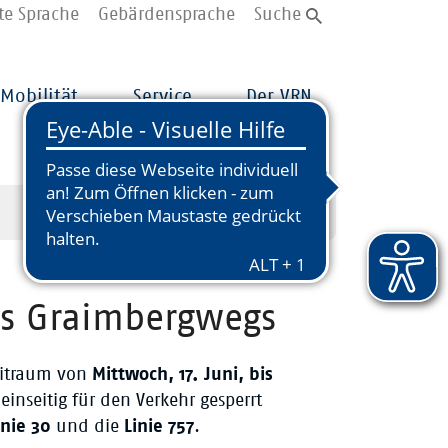
te Sprache
Gebärdensprache
Suche
Mobilität
Service
Der VRN
es Graimbergwegs
eitraum von
Mittwoch, 17. Juni, bis
einseitig für den Verkehr gesperrt
inie 30
und die
Linie 757
.