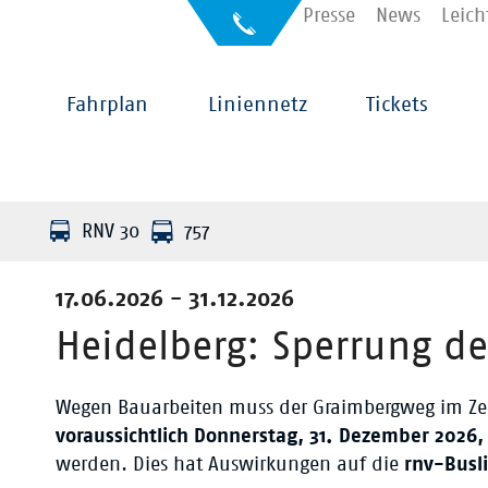
Kontakt
Presse
News
Leich
Auskunft
für
Sehbehinderte
Hauptnavigation
Fahrplan
Liniennetz
Tickets
RNV 30
757
17.06.2026 - 31.12.2026
Heidelberg: Sperrung d
Wegen Bauarbeiten muss der Graimbergweg im Z
voraussichtlich Donnerstag, 31. Dezember 2026,
werden. Dies hat Auswirkungen auf die
rnv-Busl