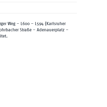
rger Weg – L600 – L594 (Karlsruher
Rohrbacher Straße – Adenauerplatz –
tet.