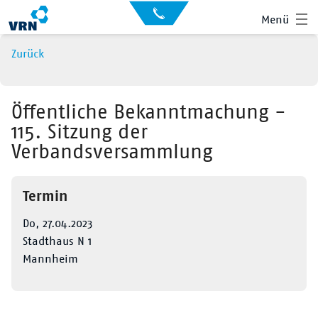
Auskunft
Kontakt
Menü
für
Sehbehinderte
Presse
Zurück
News
Leichte Sprache
Gebärdensprache
Öffentliche Bekanntmachung -
115. Sitzung der
Suche
Verbandsversammlung
Hauptnavigation
Fahrplan
Liniennetz
Termin
Tickets
Do, 27.04.2023
Stadthaus N 1
Mobilität
Mannheim
Service