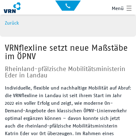
Auskunft
Kontakt
Menü
für
Sehbehinderte
Presse
Zurück
News
Leichte Sprache
Gebärdensprache
VRNflexline setzt neue Maßstäbe
im ÖPNV
Suche
Hauptnavigation
Fahrplan
Rheinland-pfälzische Mobilitätsministerin
Eder in Landau
Liniennetz
Individuelle, flexible und nachhaltige Mobilität auf Abruf:
Tickets
die VRNflexline in Landau ist seit ihrem Start im Jahr
2022 ein voller Erfolg und zeigt, wie moderne On-
Mobilität
Demand-Angebote den klassischen ÖPNV-Linienverkehr
optimal ergänzen können – davon konnte sich jetzt
Service
auch die rheinland-pfälzische Mobilitätsministerin
Katrin Eder vor Ort überzeugen. Im Rahmen eines