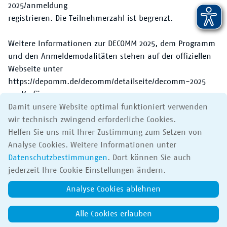
2025/anmeldung
registrieren. Die Teilnehmerzahl ist begrenzt.
Weitere Informationen zur DECOMM 2025, dem Programm
und den Anmeldemodalitäten stehen auf der offiziellen
Webseite unter
https://depomm.de/decomm/detailseite/decomm-2025
zur Verfügung.
Damit unsere Website optimal funktioniert verwenden
Download
wir technisch zwingend erforderliche Cookies.
Helfen Sie uns mit Ihrer Zustimmung zum Setzen von
Pressemitteilung: DECOMM 2025 lädt nach Ludwigshafen
Analyse Cookies. Weitere Informationen unter
und Mannheim
Datenschutzbestimmungen
. Dort können Sie auch
jederzeit Ihre Cookie Einstellungen ändern.
Analyse Cookies ablehnen
Apps
Impressum
Datenschutz
Barrierefreiheit
Alle Cookies erlauben
© 2017-2026 Verkehrsverbund Rhein-Neckar GmbH