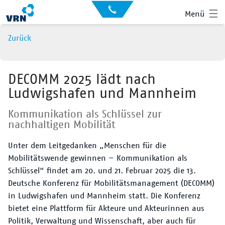
Auskunft
Kontakt
Menü
für
Sehbehinderte
Presse
Zurück
News
Leichte Sprache
Gebärdensprache
DECOMM 2025 lädt nach
Ludwigshafen und Mannheim
Suche
Hauptnavigation
Fahrplan
Kommunikation als Schlüssel zur
nachhaltigen Mobilität
Liniennetz
Unter dem Leitgedanken „Menschen für die
Tickets
Mobilitätswende gewinnen – Kommunikation als
Schlüssel“ findet am 20. und 21. Februar 2025 die 13.
Mobilität
Deutsche Konferenz für Mobilitätsmanagement (DECOMM)
in Ludwigshafen und Mannheim statt. Die Konferenz
Service
bietet eine Plattform für Akteure und Akteurinnen aus
Politik, Verwaltung und Wissenschaft, aber auch für