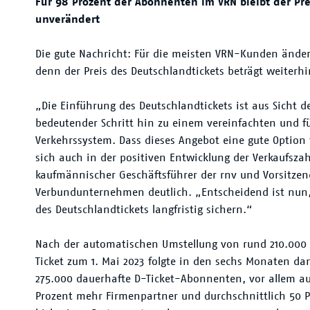
Für 98 Prozent der Abonnenten im VRN bleibt der Pre
unverändert
Die gute Nachricht: Für die meisten VRN-Kunden ändert
denn der Preis des Deutschlandtickets beträgt weiterh
„Die Einführung des Deutschlandtickets ist aus Sicht
bedeutender Schritt hin zu einem vereinfachten und fü
Verkehrssystem. Dass dieses Angebot eine gute Option fü
sich auch in der positiven Entwicklung der Verkaufszah
kaufmännischer Geschäftsführer der rnv und Vorsitze
Verbundunternehmen deutlich. „Entscheidend ist nun,
des Deutschlandtickets langfristig sichern.“
Nach der automatischen Umstellung von rund 210.00
Ticket zum 1. Mai 2023 folgte in den sechs Monaten d
275.000 dauerhafte D-Ticket-Abonnenten, vor allem au
Prozent mehr Firmenpartner und durchschnittlich 50 