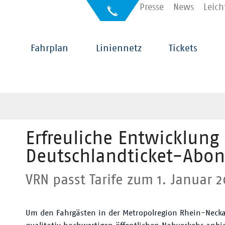
Kontakt
Presse
News
Leich
Auskunft
für
Sehbehinderte
Hauptnavigation
Fahrplan
Liniennetz
Tickets
Erfreuliche Entwicklung
Deutschlandticket-Abo
VRN passt Tarife zum 1. Januar 
Um den Fahrgästen in der Metropolregion Rhein-Necka