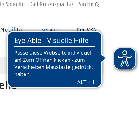
te Sprache
Gebärdensprache
Suche
Mobilität
Service
Der VRN
elle
z