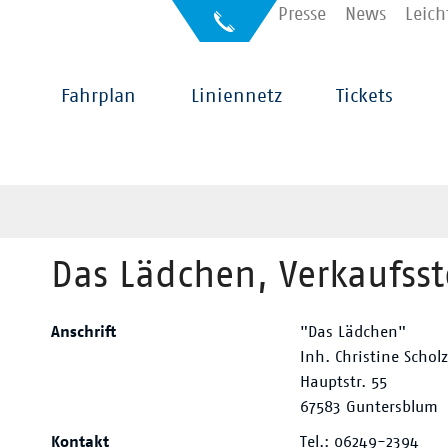
Kontakt
Presse
News
Leich
Auskunft
für
Sehbehinderte
Hauptnavigation
Fahrplan
Liniennetz
Tickets
Das Lädchen, Verkaufsst
Anschrift
"Das Lädchen"
Inh. Christine Schol
Hauptstr. 55
67583 Guntersblum
Kontakt
Tel.: 06249-2394