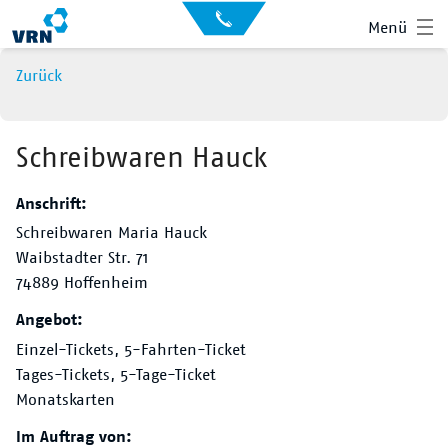
Auskunft
Kontakt
Menü
für
Sehbehinderte
Presse
Zurück
News
Leichte Sprache
Gebärdensprache
Schreibwaren Hauck
Suche
Anschrift:
Hauptnavigation
Fahrplan
Schreibwaren Maria Hauck
Waibstadter Str. 71
Liniennetz
74889 Hoffenheim
Tickets
Angebot:
Einzel-Tickets, 5-Fahrten-Ticket
Mobilität
Tages-Tickets, 5-Tage-Ticket
Monatskarten
Service
Im Auftrag von: