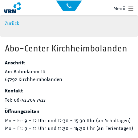
Auskunft
Kontakt
Menü
für
Sehbehinderte
Presse
Zurück
News
Leichte Sprache
Gebärdensprache
Abo-Center Kirchheimbolanden
Suche
Anschrift
Hauptnavigation
Fahrplan
Am Bahndamm 10
67292 Kirchheimbolanden
Liniennetz
Kontakt
Tickets
Tel: 06352.705 7522
Öffnungszeiten
Mobilität
Mo - Fr: 9 - 12 Uhr und 12:30 - 15:30 Uhr (an Schultagen)
Service
Mo - Fr: 9 - 12 Uhr und 12:30 - 14:30 Uhr (an Ferientagen)