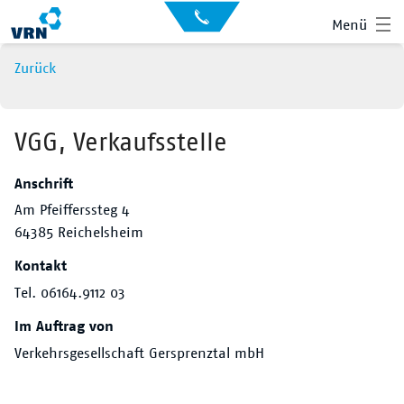
Auskunft
Kontakt
Menü
für
Sehbehinderte
Presse
Zurück
News
Leichte Sprache
Gebärdensprache
VGG, Verkaufsstelle
Suche
Anschrift
Hauptnavigation
Fahrplan
Am Pfeifferssteg 4
64385 Reichelsheim
Liniennetz
Kontakt
Tickets
Tel. 06164.9112 03
Im Auftrag von
Mobilität
Verkehrsgesellschaft Gersprenztal mbH
Service