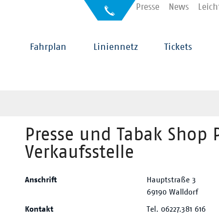
Kontakt
Presse
News
Leich
Auskunft
für
Sehbehinderte
Hauptnavigation
Fahrplan
Liniennetz
Tickets
Presse und Tabak Shop 
Verkaufsstelle
Anschrift
Hauptstraße 3
69190 Walldorf
Kontakt
Tel. 06227.381 616