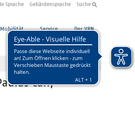
te Sprache
Gebärdensprache
Suche
Mobilität
Service
Der VRN
Paulus Can,