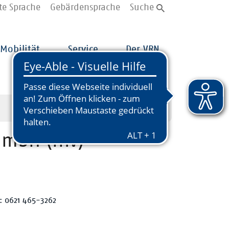
te Sprache
Gebärdensprache
Suche
Mobilität
Service
Der VRN
GmbH (rnv)
x: 0621 465-3262