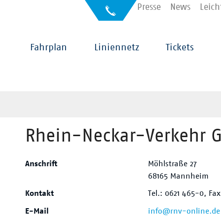
Kontakt
Presse
News
Leich
Auskunft
für
Sehbehinderte
Hauptnavigation
Fahrplan
Liniennetz
Tickets
Rhein-Neckar-Verkehr 
Anschrift
Möhlstraße 27
68165 Mannheim
Kontakt
Tel.: 0621 465-0, Fa
E-Mail
info@rnv-online.de