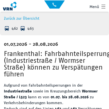
Auskunft
Kontakt
Menü
für
Sehbehinderte
Presse
Zurück zur Übersicht
News
462
463
Leichte Sprache
Gebärdensprache
01.07.2026 - 28.08.2026
Suche
Hauptnavigation
Fahrplan
Frankenthal: Fahrbahnteilsperrun
(Industriestraße / Wormser
Liniennetz
Straße) können zu Verspätungen
führen
Tickets
Aufgrund von Fahrbahnteilsperrungen in der
Mobilität
Industriestraße
sowie im Kreuzungsbereich
Wormser
Straße / L523
kann es von
01.07. bis 28.08.2026
zu
Service
Verkehrsbehinderungen kommen.
Dadurch sind auf den Linien
462
und
463
Verspätungen