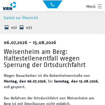
Auskunft
Kontakt
Menü
für
Sehbehinderte
Presse
Zurück zur Übersicht
News
452
453
Leichte Sprache
Gebärdensprache
06.07.2026 - 15.08.2026
Suche
Hauptnavigation
Fahrplan
Weisenheim am Berg:
Haltestellenentfall wegen
Liniennetz
Sperrung der Ortsdurchfahrt
Tickets
Wegen Bauarbeiten ist die Bobenheimerstraße von
Montag, den 06.07.2026
, bis
Samstag, den 15.08.2026
,
Mobilität
voll gesperrt.
Service
Das Befahren der Ortsdurchfahrt von Weisenheim am
Berg ist mit Omnibussen nicht möglich.