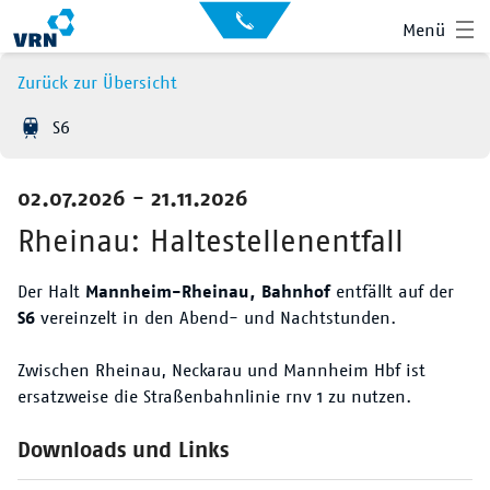
Auskunft
Kontakt
Menü
für
Sehbehinderte
Presse
Zurück zur Übersicht
News
S6
Leichte Sprache
Gebärdensprache
02.07.2026 - 21.11.2026
Suche
Hauptnavigation
Fahrplan
Rheinau: Haltestellenentfall
Liniennetz
Der Halt
Mannheim-Rheinau, Bahnhof
entfällt auf der
S6
vereinzelt in den Abend- und Nachtstunden.
Tickets
Zwischen Rheinau, Neckarau und Mannheim Hbf ist
ersatzweise die Straßenbahnlinie rnv 1 zu nutzen.
Mobilität
Downloads und Links
Service