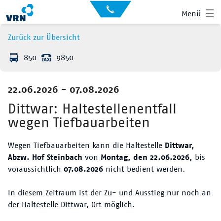
Auskunft
Kontakt
Menü
für
Sehbehinderte
Presse
Zurück zur Übersicht
News
850
9850
Leichte Sprache
Gebärdensprache
22.06.2026 - 07.08.2026
Suche
Hauptnavigation
Fahrplan
Dittwar: Haltestellenentfall
wegen Tiefbauarbeiten
Liniennetz
Wegen Tiefbauarbeiten kann die Haltestelle
Dittwar,
Tickets
Abzw. Hof Steinbach
von
Montag, den 22.06.2026,
bis
voraussichtlich
07.08.2026
nicht bedient werden.
Mobilität
In diesem Zeitraum ist der Zu- und Ausstieg nur noch an
Service
der Haltestelle Dittwar, Ort möglich.