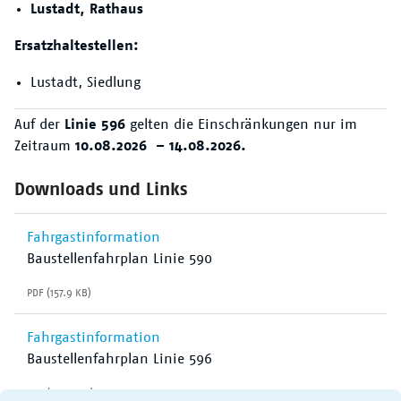
Lustadt, Rathaus
Der VRN
Ersatzhaltestellen:
Lustadt, Siedlung
Auf der
Linie 596
gelten die Einschränkungen nur im
Zeitraum
10.08.2026 – 14.08.2026.
Downloads und Links
Fahrgastinformation
Baustellenfahrplan Linie 590
PDF (157.9 KB)
Fahrgastinformation
Baustellenfahrplan Linie 596
PDF (255.0 KB)