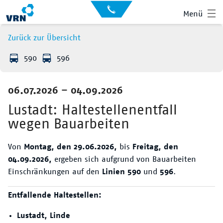
Auskunft
Kontakt
Menü
für
Sehbehinderte
Presse
Zurück zur Übersicht
News
590
596
Leichte Sprache
Gebärdensprache
06.07.2026 – 04.09.2026
Suche
Hauptnavigation
Fahrplan
Lustadt: Haltestellenentfall
wegen Bauarbeiten
Liniennetz
Von
Montag, den 29.06.2026,
bis
Freitag, den
Tickets
04.09.2026,
ergeben sich aufgrund von Bauarbeiten
Einschränkungen auf den
Linien 590
und
596
.
Mobilität
Entfallende Haltestellen:
Service
Lustadt, Linde