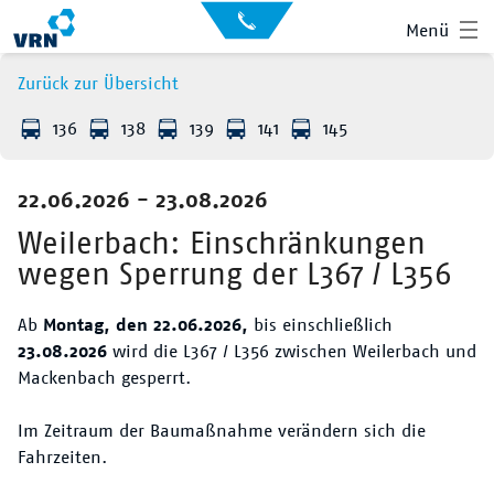
Auskunft
Kontakt
Menü
für
Sehbehinderte
Presse
Zurück zur Übersicht
News
136
138
139
141
145
Leichte Sprache
Gebärdensprache
22.06.2026 - 23.08.2026
Suche
Hauptnavigation
Fahrplan
Weilerbach: Einschränkungen
wegen Sperrung der L367 / L356
Liniennetz
Ab
Montag, den 22.06.2026,
bis einschließlich
Tickets
23.08.2026
wird die L367 / L356 zwischen Weilerbach und
Mackenbach gesperrt.
Mobilität
Im Zeitraum der Baumaßnahme verändern sich die
Service
Fahrzeiten.