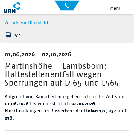
Auskunft
Kontakt
Menü
für
Sehbehinderte
Presse
Zurück zur Übersicht
News
172
Leichte Sprache
Gebärdensprache
01.06.2026 - 02.10.2026
Suche
Hauptnavigation
Fahrplan
Martinshöhe – Lambsborn:
Haltestellenentfall wegen
Liniennetz
Sperrungen auf L465 und L464
Tickets
Aufgrund von Bauarbeiten ergeben sich in der Zeit vom
01.06.2026
bis voraussichtlich
02.10.2026
Mobilität
Einschränkungen im Busverkehr der
Linien 172, 232
und
238
.
Service