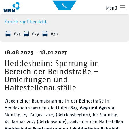
Auskunft
Kontakt
Menü
für
Sehbehinderte
Presse
Zurück zur Übersicht
News
627
629
630
Leichte Sprache
Gebärdensprache
18.08.2025 - 18.01.2027
Suche
Hauptnavigation
Fahrplan
Heddesheim: Sperrung im
Bereich der Beindstraße –
Liniennetz
Umleitungen und
Haltestellenausfälle
Tickets
Wegen einer Baumaßnahme in der Beindstraße in
Mobilität
Heddesheim werden die Linien
627, 629 und 630
von
Montag, 25. August 2025 (Betriebsbeginn), bis Sonntag,
Service
18. Januar 2027 (Betriebsende), zwischen den Haltestellen
Heddesheim Sportzentrum
und
Heddesheim Bahnhof