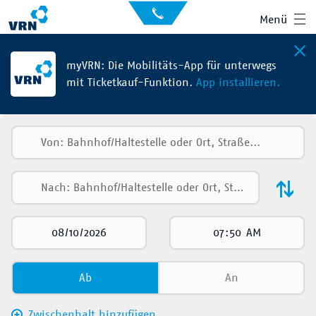
Auskunft
Kontakt
Menü
für
Sehbehinderte
Presse
News
myVRN: Die Mobilitäts-App für unterwegs
mit Ticketkauf-Funktion.
App installieren.
Leichte Sprache
Gebärdensprache
Suche
Hauptnavigation
Fahrplan
Liniennetz
Tickets
Mobilität
Ab
An
Service
Zwischenhalt hinzufügen