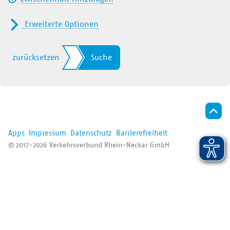
Der VRN
Erweiterte Optionen
Nur Nahverkehr
Alle
zurücksetzen
Suche
Fernverkehr (ICE/IC/EC/…)
RB/RE
S-Bahn
Apps
Impressum
Datenschutz
Barrierefreiheit
Straßenbahn
© 2017-2026 Verkehrsverbund Rhein-Neckar GmbH
Bus/Regiobus
VRNflexline/fips/Ruftaxi
Bergbahn
Fähre