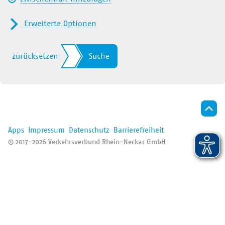
Der VRN
Erweiterte Optionen
Nur Nahverkehr
Alle
zurücksetzen
Suche
Fernverkehr (ICE/IC/EC/…)
RB/RE
S-Bahn
Apps
Impressum
Datenschutz
Barrierefreiheit
Straßenbahn
© 2017-2026 Verkehrsverbund Rhein-Neckar GmbH
Bus/Regiobus
VRNflexline/fips/Ruftaxi
Bergbahn
Fähre