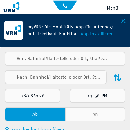
Auskunft
Kontakt
Menü
für
Sehbehinderte
Presse
News
myVRN: Die Mobilitäts-App für unterwegs
mit Ticketkauf-Funktion.
App installieren.
Leichte Sprache
Gebärdensprache
Suche
Hauptnavigation
Fahrplan
Liniennetz
Tickets
Mobilität
Ab
An
Service
Zwischenhalt hinzufügen