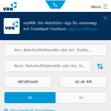
Auskunft
Kontakt
Menü
für
Sehbehinderte
Presse
News
myVRN: Die Mobilitäts-App für unterwegs
mit Ticketkauf-Funktion.
App installieren.
Leichte Sprache
Gebärdensprache
Suche
Hauptnavigation
Fahrplan
Liniennetz
Tickets
Mobilität
Ab
An
Service
Zwischenhalt hinzufügen