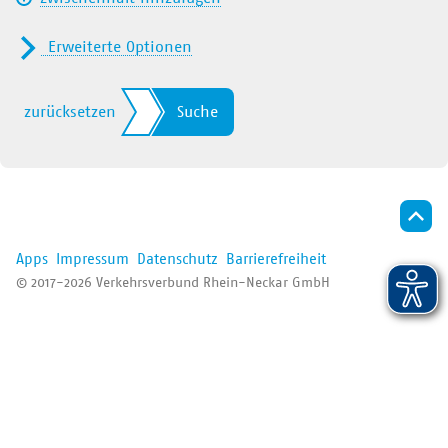
Der VRN
Erweiterte Optionen
Nur Nahverkehr
Alle
zurücksetzen
Suche
Fernverkehr (ICE/IC/EC/…)
RB/RE
S-Bahn
Apps
Impressum
Datenschutz
Barrierefreiheit
Straßenbahn
© 2017-2026 Verkehrsverbund Rhein-Neckar GmbH
Bus/Regiobus
VRNflexline/fips/Ruftaxi
Bergbahn
Fähre