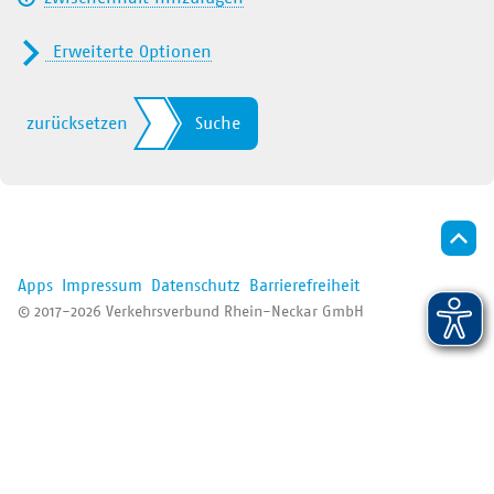
Der VRN
Erweiterte Optionen
Nur Nahverkehr
Alle
zurücksetzen
Suche
Fernverkehr (ICE/IC/EC/…)
RB/RE
S-Bahn
Apps
Impressum
Datenschutz
Barrierefreiheit
Straßenbahn
© 2017-2026 Verkehrsverbund Rhein-Neckar GmbH
Bus/Regiobus
VRNflexline/fips/Ruftaxi
Bergbahn
Fähre