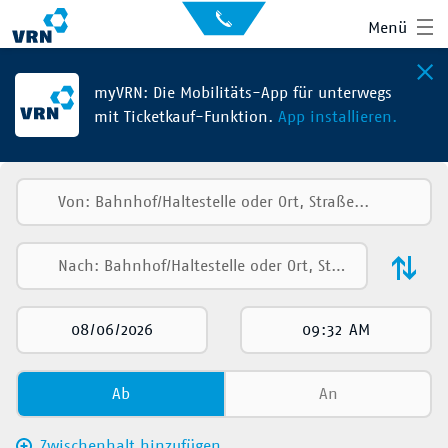
Auskunft
Kontakt
Menü
für
Sehbehinderte
Presse
News
myVRN: Die Mobilitäts-App für unterwegs
mit Ticketkauf-Funktion.
App installieren.
Leichte Sprache
Gebärdensprache
Suche
Hauptnavigation
Fahrplan
Liniennetz
Tickets
Mobilität
Ab
An
Service
Zwischenhalt hinzufügen