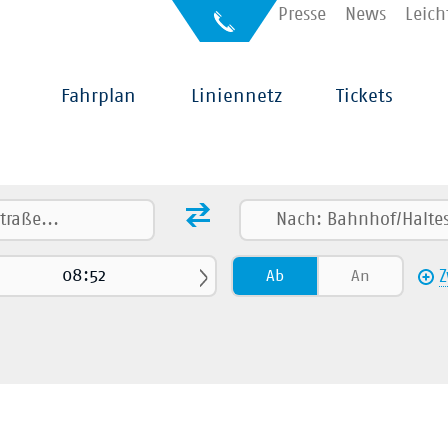
Kontakt
Presse
News
Leich
Auskunft
für
Sehbehinderte
Hauptnavigation
Fahrplan
Liniennetz
Tickets
Ab
An
Z
kehr
Alle
Umstiege
 (ICE/IC/EC/…)
RB/RE
Straßenbahn
Fußweg