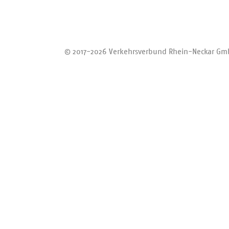
Bus/Regiob
Bergbahn
Zurück zum Anfang
© 2017-2026 Verkehrsverbund Rhein-Neckar G
Alternativh
Berücksichtig