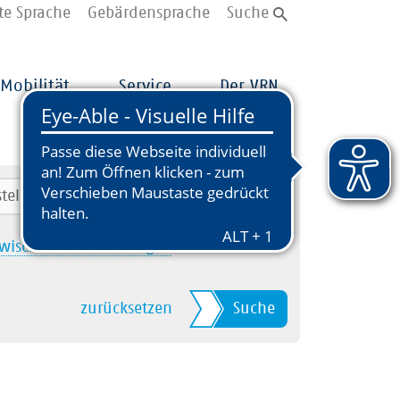
te Sprache
Gebärdensprache
Suche
Mobilität
Service
Der VRN
wischenhalt hinzufügen
zurücksetzen
Suche