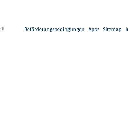
us
VRNflexline/fips/Ruftaxi
Gehgeschw
Fähre
mbH
Beförderungsbedingungen
Apps
Sitemap
altestellen
e Nachbarhaltestellen bei Start und Ziel