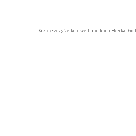
Bus/Regiob
Bergbahn
Zurück zum Anfang
© 2017-2025 Verkehrsverbund Rhein-Neckar Gm
Alternativh
Berücksichtig