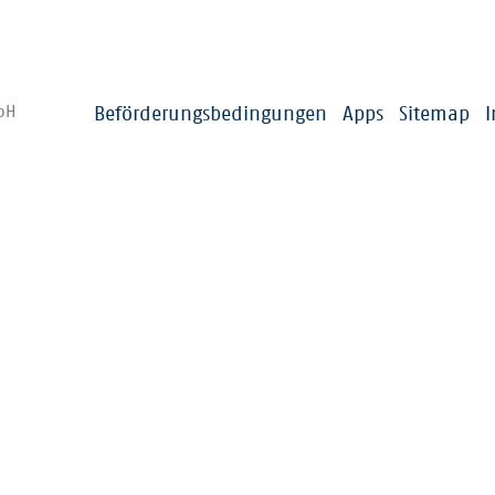
us
VRNflexline/fips/Ruftaxi
Gehgeschw
Fähre
bH
Beförderungsbedingungen
Apps
Sitemap
altestellen
e Nachbarhaltestellen bei Start und Ziel