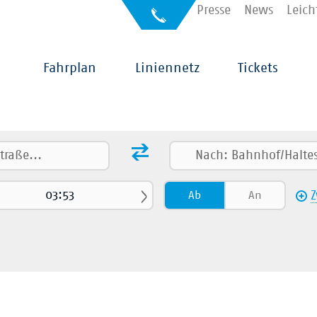
Kontakt
Presse
News
Leich
Auskunft
für
Sehbehinderte
Hauptnavigation
Fahrplan
Liniennetz
Tickets
Ab
An
Z
kehr
Alle
Umstiege
 (ICE/IC/EC/…)
RB/RE
Straßenbahn
Fußweg