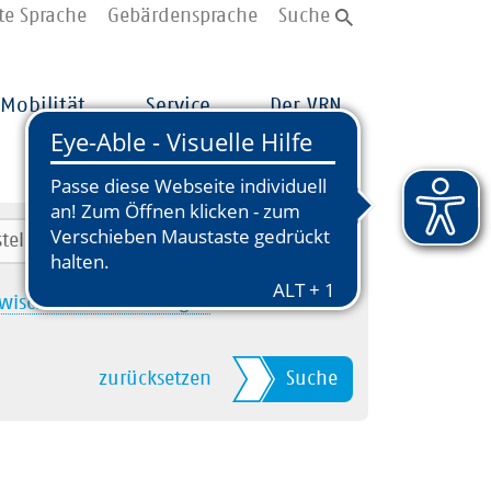
te Sprache
Gebärdensprache
Suche
Mobilität
Service
Der VRN
wischenhalt hinzufügen
zurücksetzen
Suche