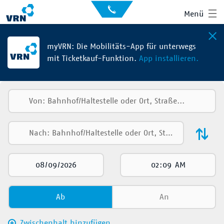
Auskunft
Kontakt
Menü
für
Sehbehinderte
Presse
News
myVRN: Die Mobilitäts-App für unterwegs
mit Ticketkauf-Funktion.
App installieren.
Leichte Sprache
Gebärdensprache
Suche
Hauptnavigation
Fahrplan
Liniennetz
Tickets
Mobilität
Ab
An
Service
Zwischenhalt hinzufügen