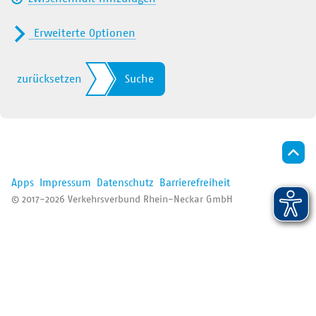
Der VRN
Erweiterte Optionen
Nur Nahverkehr
Alle
zurücksetzen
Suche
Fernverkehr (ICE/IC/EC/…)
RB/RE
S-Bahn
Apps
Impressum
Datenschutz
Barrierefreiheit
Straßenbahn
© 2017-2026 Verkehrsverbund Rhein-Neckar GmbH
Bus/Regiobus
VRNflexline/fips/Ruftaxi
Bergbahn
Fähre