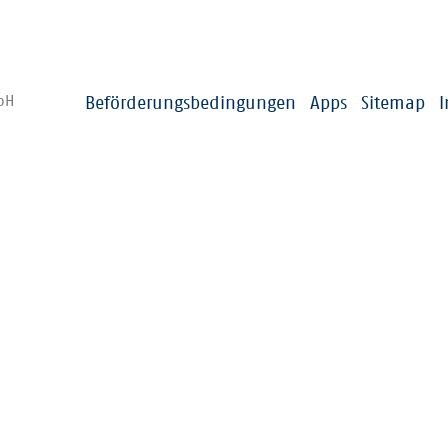
us
VRNflexline/fips/Ruftaxi
Gehgeschw
Fähre
bH
Beförderungsbedingungen
Apps
Sitemap
altestellen
e Nachbarhaltestellen bei Start und Ziel