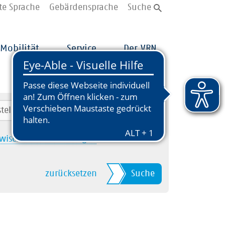
te Sprache
Gebärdensprache
Suche
Mobilität
Service
Der VRN
wischenhalt hinzufügen
zurücksetzen
Suche