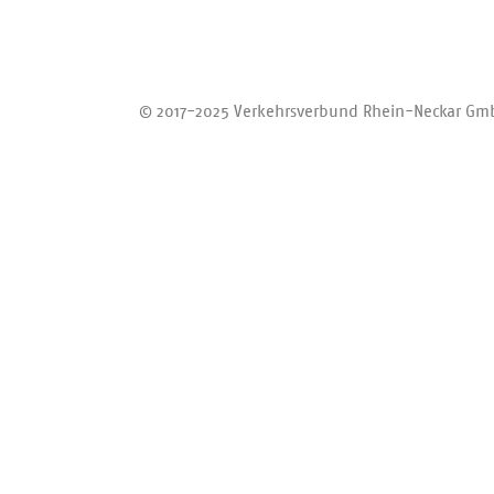
Bus/Regiob
Bergbahn
Zurück zum Anfang
© 2017-2025 Verkehrsverbund Rhein-Neckar Gm
Alternativh
Berücksichtig