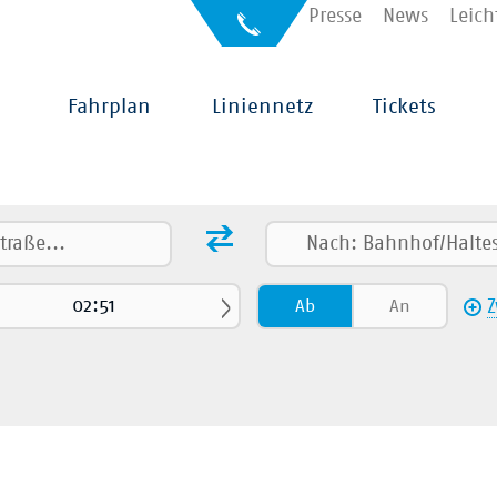
Kontakt
Presse
News
Leich
Auskunft
für
Sehbehinderte
Hauptnavigation
Fahrplan
Liniennetz
Tickets
Ab
An
Z
kehr
Alle
Umstiege
 (ICE/IC/EC/…)
RB/RE
Straßenbahn
Fußweg